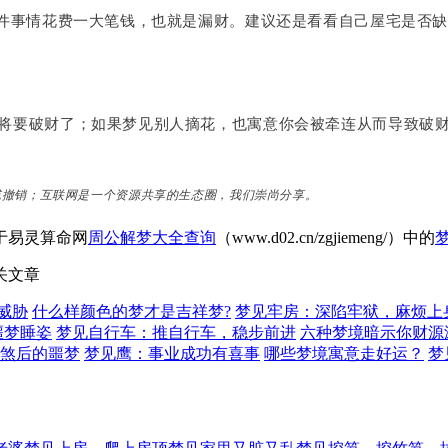
某件事情花费一大笔钱，也就是漏财。建议还是看看自己屋宅是否
将要破财了；如果梦见别人摘花，也寓意你会被牵连从而导致破
或撤销；互联网是一个资源共享的生态圈，我们崇尚分享。
于易灵算命网
周公解梦大全查询
（www.d02.cn/zgjiemeng/）中的
关文章
威胁
什么样颜色的梦才是吉祥梦?
梦见牢房：深陷牢狱，麻烦上
噩梦睡姿
梦见自行车：推自行车，稳步前进
六种梦境暗示你财源
煞后的噩梦
梦见鹰：事业成功有喜事
哪些梦境寓意走好运？
梦