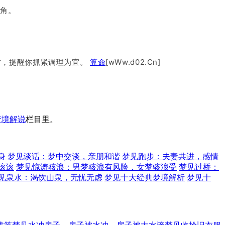
缺角。
财，提醒你抓紧调理为宜。
算命
[wWw.d02.Cn]
梦境解说
栏目里。
身
梦见谈话：梦中交谈，亲朋和谐
梦见跑步：夫妻共进，感情
滚滚
梦见惊涛骇浪：男梦骇浪有风险，女梦骇浪受
梦见过桥：
见泉水：渴饮山泉，无忧无虑
梦见十大经典梦境解析
梦见十