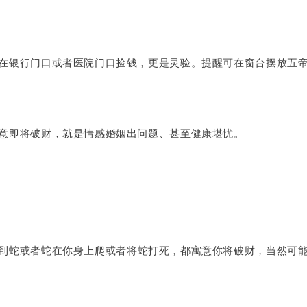
在银行门口或者医院门口捡钱，更是灵验。提醒可在窗台摆放五
意即将破财，就是情感婚姻出问题、甚至健康堪忧。
到蛇或者蛇在你身上
爬或者将蛇打死，都寓意你将破财，当然可