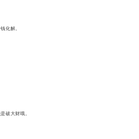
帝钱化解。
能是破大财
哦。