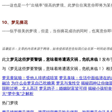
——这也是一个“出镜率”很高的梦境。此梦往往寓意你即将为
10、梦见摘花
——似乎很美的梦境，但是，当你摘花成功的同时，也寓意你即
温馨提示：文章的内容来源于网络，如有侵权请您告知我们会在第一时间处理
此文
梦见这些梦要警惕，意味着将遭遇灾祸，危机来临！
发布
与《梦见这些梦要警惕，意味着将遭遇灾祸，危机来临！》相
梦见黄鼠狼：受他人排挤或喑算
梦见臭味：生活中面临潜在的
融洽
为什么会梦见自己吃糖果
梦见与鬼性交
揭秘四种让你做
脱鞋过桥，文人高迁
梦见鸽子：婚姻財富皆可得
揭秘小孩犯丧
大“梦中鬼”之解析
热门梦境