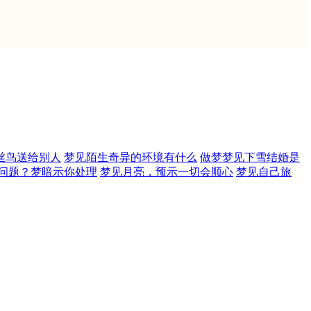
丝鸟送给别人
梦见陌生奇异的环境有什么
做梦梦见下雪结婚是
问题？梦暗示你处理
梦见月亮，预示一切会顺心
梦见自己旅