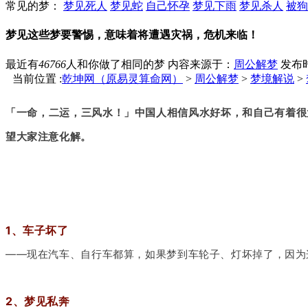
常见的梦：
梦见死人
梦见蛇
自己怀孕
梦见下雨
梦见杀人
被狗
梦见这些梦要警惕，意味着将遭遇灾祸，危机来临！
最近有
46766
人和你做了相同的梦
内容来源于：
周公解梦
发布时间
当前位置 :
乾坤网（原易灵算命网）
>
周公解梦
>
梦境解说
>
「一命，二运，三风水！」中国人相信风水好坏，和自己有着很
望大家注意化解。
1、车子坏了
——现在汽车、自行车都算，如果梦到车轮子、灯坏掉了，因为
2、梦见私奔