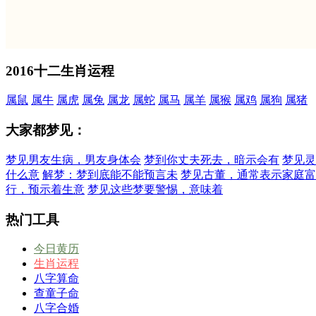
2016十二生肖运程
属鼠
属牛
属虎
属兔
属龙
属蛇
属马
属羊
属猴
属鸡
属狗
属猪
大家都梦见：
梦见男友生病，男友身体会
梦到你丈夫死去，暗示会有
梦见灵
什么意
解梦：梦到底能不能预言未
梦见古董，通常表示家庭富
行，预示着生意
梦见这些梦要警惕，意味着
热门工具
今日黄历
生肖运程
八字算命
查童子命
八字合婚