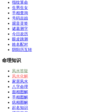
指纹算命
生男生女
手相查询
号码吉凶
观音灵签
诸葛测字
今日农历
眼皮跳测
姓名配对
阴阳历互转
命理知识
风水答疑
风水化解
家居风水
八字命理
面相图解
手相图解
痣相图解
起名知识