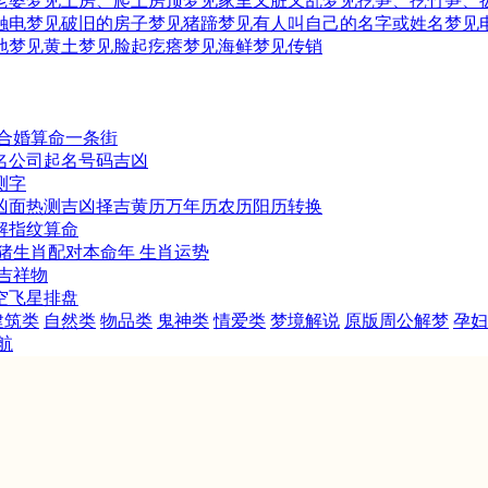
老婆
梦见上房、爬上房顶
梦见家里又脏又乱
梦见挖笋、挖竹笋、
触电
梦见破旧的房子
梦见猪蹄
梦见有人叫自己的名字或姓名
梦见
地
梦见黄土
梦见脸起疙瘩
梦见海鲜
梦见传销
合婚
算命一条街
名
公司起名
号码吉凶
测字
凶
面热测吉凶
择吉黄历
万年历
农历阳历转换
解
指纹算命
猪
生肖配对
本命年
生肖运势
吉祥物
空飞星排盘
建筑类
自然类
物品类
鬼神类
情爱类
梦境解说
原版周公解梦
孕妇
航