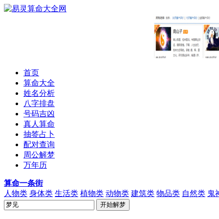
首页
算命大全
姓名分析
八字排盘
号码吉凶
真人算命
抽签占卜
配对查询
周公解梦
万年历
算命一条街
人物类
身体类
生活类
植物类
动物类
建筑类
物品类
自然类
鬼