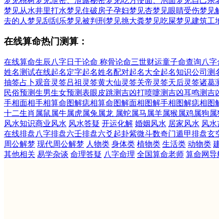
梦见桃树
梦见泄密、泄露秘密
梦见吃方便面、泡面
梦见自己杀
梦见从水井里打水
梦见住破房子
孕妇梦见杏
梦见眼睛受伤
梦见
去的人
梦见刮刮乐
梦见被判刑
梦见挑大粪
梦见吃屎
梦见建筑工
在线算命热门测算：
在线算命
生辰八字
日干论命
称骨论命
三世财运
童子命查询
八字
姓名测试
在线起名
定字起名
姓名配对
起名大全
起名知识
公司测
抽签占卜
观音灵签
吕祖灵签
黄大仙灵签
关帝灵签
天后灵签
诸葛
民俗预测
生男生女预测表
眼皮跳测吉凶
打喷嚏测吉凶
耳鸣测吉
手相面相
手相算命图解
痣相算命图解
面相图解
手相图解
痣相图
十二生肖
属鼠
属牛
属虎
属兔
属龙
属蛇
属马
属羊
属猴
属鸡
属狗
属
风水知识
商业风水
风水答疑
开运化解
婚姻风水
居家风水
风水
在线排盘
八字排盘
六壬排盘
六爻起卦
紫微斗数
奇门遁甲排盘
玄
周公解梦
现代周公解梦
人物类
身体类
植物类
生活类
动物类
其他相关
易学杂谈
命理答疑
八字命理
全国算命老师
算命网导