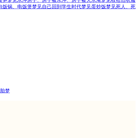
拔笋
梦见水冲房子、房子被水冲、房子被大水淹
梦见收拾旧衣服
电饭锅、电饭煲
梦见自己回到学生时代
梦见蛋炒饭
梦见死人、死
胎梦