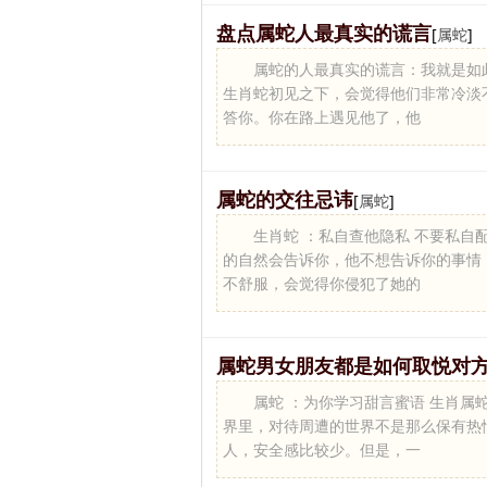
盘点属蛇人最真实的谎言
[
属蛇
]
属蛇的人最真实的谎言：我就是如
生肖蛇初见之下，会觉得他们非常冷淡
答你。你在路上遇见他了，他
属蛇的交往忌讳
[
属蛇
]
生肖蛇 ：私自查他隐私 不要私
的自然会告诉你，他不想告诉你的事情
不舒服，会觉得你侵犯了她的
属蛇男女朋友都是如何取悦对
属蛇 ：为你学习甜言蜜语 生肖
界里，对待周遭的世界不是那么保有热
人，安全感比较少。但是，一