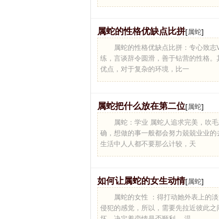
属蛇的性格优缺点比拼
[
属蛇
]
属蛇的性格优缺点比拼：专心致志V
练，言谈辞令圆滑，善于钻营的性格。
优点，对于复杂的环境，比一
属蛇把什么放在第二位
[
属蛇
]
属蛇：学业 属蛇人追求完美，吹
确，想做的事一般都会努力兢兢业业的
生活中人人都不要那么计较，天
如何让属蛇的女生动情
[
属蛇
]
属蛇的女性 ：得打动她外表上的
侵犯的感觉，所以，需要先拉近彼此之
坏，决定着恋情是否顺利。 温