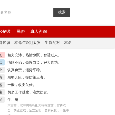
搜索
公解梦
民俗
真人咨询
肖知识
本命年&犯太岁
生肖配对
本命佛
生肖问答
点
精力充沛，热情慷慨，智慧过人。
点
情绪不稳，傲慢自负，好大喜功。
业
认真负责，运势平稳。
情
顺畅无阻，提防第三者。
运
一般，收支欠佳。
康
切勿工作过度，注意饮食。
配
牛、鸡
大吉祥，此中属相相配为福禄鸳鸯，智勇双
全，功业垂成，足立宝地，名利双收，一生幸