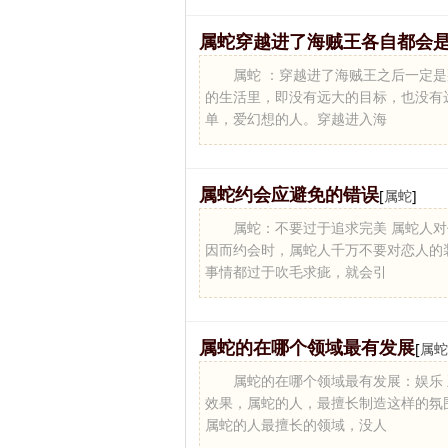
属蛇穿越进了海贼王各自都会
属蛇 ：穿越进了海贼王之后一定
的生活里，即没有远大的目标，也没有
单，爱幻想的人。穿越进入海
属蛇约会应避免的错误
[
属蛇
]
属蛇：不要过于追求完美 属蛇人
因而约会时，属蛇人千万不要对恋人的
事情都过于吹毛求疵，就会引
属蛇的在哪个领域最有发展
[
属蛇
属蛇的在哪个领域最有发展：娱乐
效果，属蛇的人，最擅长制造这样的氛
属蛇的人最擅长的领域，没人