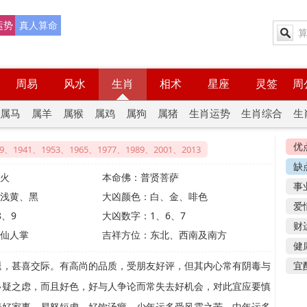
运势
真人算命
周易
风水
生肖
相术
星座
灵签
周
属马
属羊
属猴
属鸡
属狗
属猪
生肖运势
生肖综合
生
优
29、1941、1953、1965、1977、1989、2001、2013
缺
火
本命佛：
普贤菩萨
事
浅黄、黑
大凶颜色：
白、金、啡色
爱
8、9
大凶数字：
1、6、7
财
仙人掌
吉祥方位：
东北、西南及南方
健
退，甚喜交际。有高尚的品质，受朋友好评，但其内心常有阴毒与
宜
多疑之虑，而且好色，好与人争论而常失去好机会，对此宜应要慎
善好家事，易怒短虑，好饮汤癖。少年运多受风霜之苦，中年运多