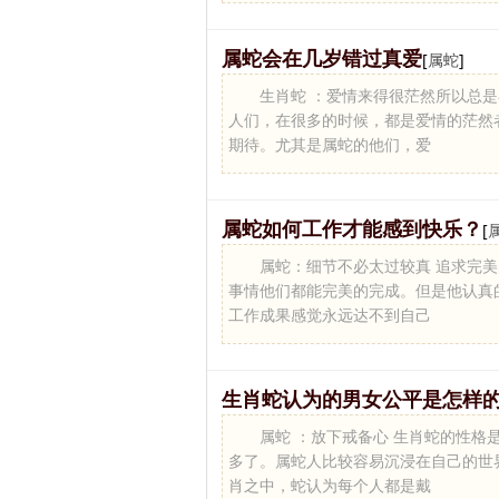
属蛇会在几岁错过真爱
[
属蛇
]
生肖蛇 ：爱情来得很茫然所以总
人们，在很多的时候，都是爱情的茫然
期待。尤其是属蛇的他们，爱
属蛇如何工作才能感到快乐？
[
属蛇：细节不必太过较真 追求完
事情他们都能完美的完成。但是他认真
工作成果感觉永远达不到自己
生肖蛇认为的男女公平是怎样
属蛇 ：放下戒备心 生肖蛇的性
多了。属蛇人比较容易沉浸在自己的世
肖之中，蛇认为每个人都是戴