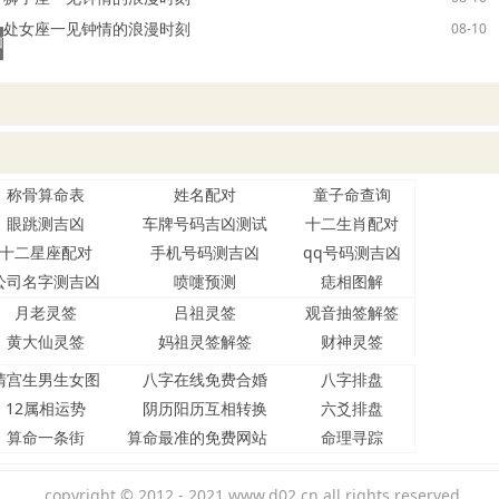
处女座一见钟情的浪漫时刻
08-10
吓死宝宝了，看十二星座男如何发
称骨算命表
姓名配对
童子命查询
眼跳测吉凶
车牌号码吉凶测试
十二生肖配对
十二星座配对
手机号码测吉凶
qq号码测吉凶
公司名字测吉凶
喷嚏预测
痣相图解
月老灵签
吕祖灵签
观音抽签解签
黄大仙灵签
妈祖灵签解签
财神灵签
清宫生男生女图
八字在线免费合婚
八字排盘
12属相运势
阴历阳历互相转换
六爻排盘
算命一条街
算命最准的免费网站
命理寻踪
copyright © 2012 - 2021 www.d02.cn all rights reserved