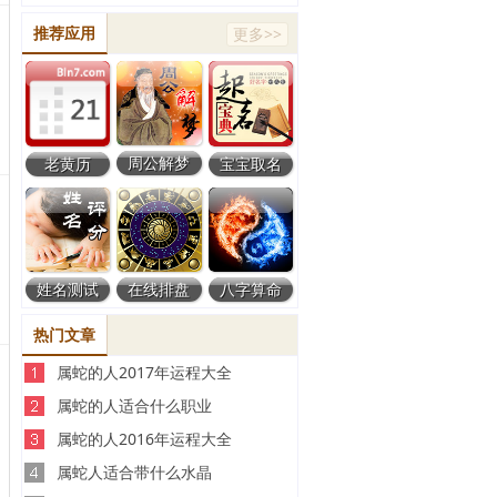
推荐应用
更多>>
周公解梦
老黄历
宝宝取名
姓名测试
在线排盘
八字算命
热门文章
属蛇的人2017年运程大全
属蛇的人适合什么职业
属蛇的人2016年运程大全
属蛇人适合带什么水晶