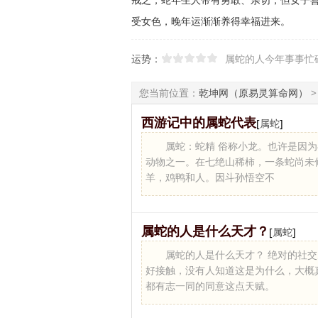
受女色，晚年运渐渐养得幸福进来。
运势：
属蛇的人今年事事忙
您当前位置：
乾坤网（原易灵算命网）
西游记中的属蛇代表
[
属蛇
]
属蛇：蛇精 俗称小龙。也许是因
动物之一。在七绝山稀柿，一条蛇尚未
羊，鸡鸭和人。因斗孙悟空不
属蛇的人是什么天才？
[
属蛇
]
属蛇的人是什么天才？ 绝对的社
好接触，没有人知道这是为什么，大概
都有志一同的同意这点天赋。