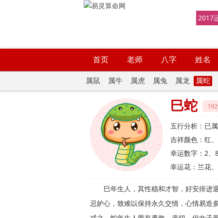
2017
首页
老师
八字
姓名
属鼠
属牛
属虎
属兔
属龙
属蛇
巳蛇
19
五行分析：
已属
吉祥颜色：
红、
幸运数字：
2、
幸运花：
兰花、
巳年生人，其性稳和才智，好安排进
忌妒心，致难以保持永久交情，心情易造
戒之，蛇年生人带有勇敢、亲切，但女子