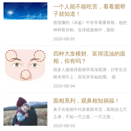
一个人能不能吃苦，看看腮帮
子就知道！
曾国藩的《冰鉴》中非常看重骨相，他把
神和骨并称。在传统面相中，脸部
2020-08-05
四种大发横财、富得流油的面
相，你有吗？
很多人都觉得面相学高深莫测，日常生活
根本用不上，其实并非如此哦。 面
2020-08-04
面相系列，观鼻相知祸福！
鼻子在面相中代表着财帛宫，面相说七尺
之身，不如一尺之面，一尺之面，
2020-08-03