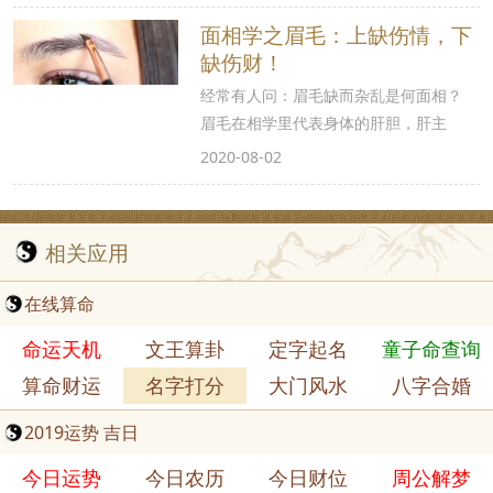
面相学之眉毛：上缺伤情，下
缺伤财！
经常有人问：眉毛缺而杂乱是何面相？
眉毛在相学里代表身体的肝胆，肝主
2020-08-02
相关应用
在线算命
命运天机
文王算卦
定字起名
童子命查询
算命财运
名字打分
大门风水
八字合婚
2019运势 吉日
今日运势
今日农历
今日财位
周公解梦