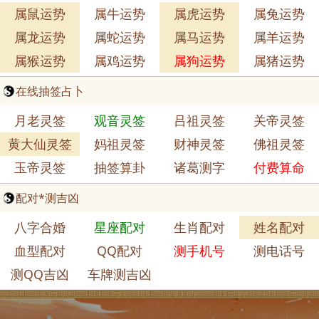
属鼠运势
属牛运势
属虎运势
属兔运势
属龙运势
属蛇运势
属马运势
属羊运势
属猴运势
属鸡运势
属狗运势
属猪运势
在线抽签占卜
月老灵签
观音灵签
吕祖灵签
关帝灵签
黄大仙灵签
妈祖灵签
财神灵签
佛祖灵签
玉帝灵签
抽签算卦
诸葛测字
付费算命
配对*测吉凶
八字合婚
星座配对
生肖配对
姓名配对
血型配对
QQ配对
测手机号
测电话号
测QQ吉凶
车牌测吉凶