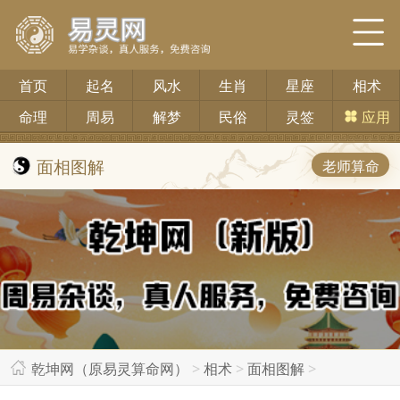
首页
起名
风水
生肖
星座
相术
命理
周易
解梦
民俗
灵签
应用
面相图解
老师算命
乾坤网（原易灵算命网）
>
相术
>
面相图解
>