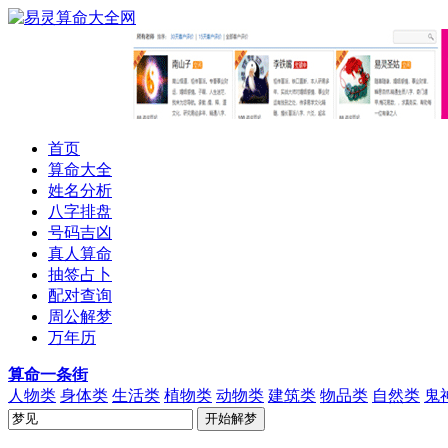
首页
算命大全
姓名分析
八字排盘
号码吉凶
真人算命
抽签占卜
配对查询
周公解梦
万年历
算命一条街
人物类
身体类
生活类
植物类
动物类
建筑类
物品类
自然类
鬼