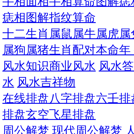
手相面相
手相算命图解
痣
痣相图解
指纹算命
十二生肖
属鼠
属牛
属虎
属
属狗
属猪
生肖配对
本命年
风水知识
商业风水
风水答
水
风水吉祥物
在线排盘
八字排盘
六壬排
排盘
玄空飞星排盘
周公解梦
现代周公解梦