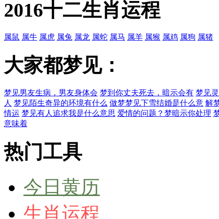
2016十二生肖运程
属鼠
属牛
属虎
属兔
属龙
属蛇
属马
属羊
属猴
属鸡
属狗
属猪
大家都梦见：
梦见男友生病，男友身体会
梦到你丈夫死去，暗示会有
梦见灵
人
梦见陌生奇异的环境有什么
做梦梦见下雪结婚是什么意
解
情运
梦见有人追求我是什么意思
爱情的问题？梦暗示你处理
意味着
热门工具
今日黄历
生肖运程