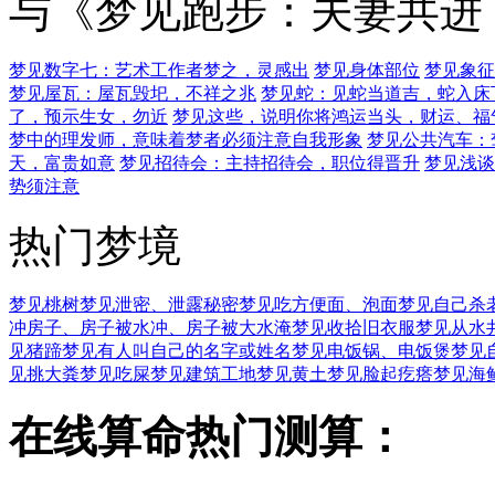
与《梦见跑步：夫妻共进
梦见数字七：艺术工作者梦之，灵感出
梦见身体部位
梦见象征
梦见屋瓦：屋瓦毁圯，不祥之兆
梦见蛇：见蛇当道吉，蛇入床
了，预示生女，勿近
梦见这些，说明你将鸿运当头，财运、福
梦中的理发师，意味着梦者必须注意自我形象
梦见公共汽车：
天，富贵如意
梦见招待会：主持招待会，职位得晋升
梦见浅谈
势须注意
热门梦境
梦见桃树
梦见泄密、泄露秘密
梦见吃方便面、泡面
梦见自己杀
冲房子、房子被水冲、房子被大水淹
梦见收拾旧衣服
梦见从水
见猪蹄
梦见有人叫自己的名字或姓名
梦见电饭锅、电饭煲
梦见
见挑大粪
梦见吃屎
梦见建筑工地
梦见黄土
梦见脸起疙瘩
梦见海
在线算命热门测算：