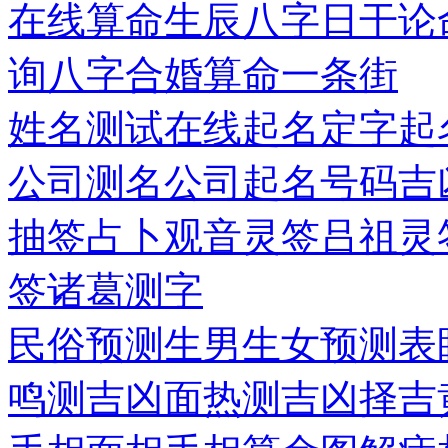
在线算命
生辰八字
日干论
询
八字合婚
算命一条街
姓名测试
在线起名
定字起
公司测名
公司起名
号码吉
抽签占卜
观音灵签
吕祖灵
签
诸葛测字
民俗预测
生男生女预测表
鸣测吉凶
面热测吉凶
择吉