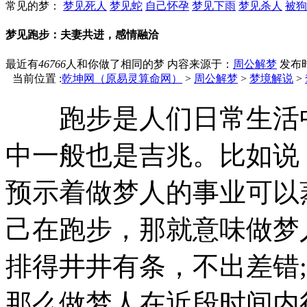
常见的梦：
梦见死人
梦见蛇
自己怀孕
梦见下雨
梦见杀人
被狗
梦见跑步：夫妻共进，感情融洽
最近有
46766
人和你做了相同的梦
内容来源于：
周公解梦
发布时间
当前位置 :
乾坤网（原易灵算命网）
>
周公解梦
>
梦境解说
>
跑步是人们日常生活中
中一般也是吉兆。比如说
预示着做梦人的事业可以
己在跑步，那就意味做梦
排得井井有条，不出差错
那么做梦人在近段时间内