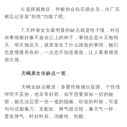
6.选择困难症，外貌协会钻石级会员，出厂压
根忘记安装“拒绝”功能了吧。
7.天秤座女生最明显的缺点就是性子慢，对任
何事情都好像不放在心上的样子，事情总是今天拖明
天，明天拖后天，就算发生了什么很急的事情，她们
也是慢慢吞吞的，一点也不知道着急，让人看着感觉
很欠揍。
天蝎座女生缺点一览
天蝎女缺点概述：多重性格难以捉摸、个性强
悍而不妥协，也非常好胜、似乎想要探知一切的秘
密，她无法忍受一丝一毫的隐瞒、吵架的时侯，可是
句句话都像刀、支配欲、脾气很古怪，像天气一样，
爱发脾气，时好时坏、消极性、吃醋。