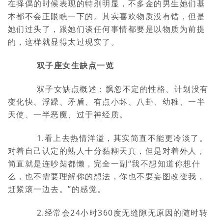
在择偶的时候表现的特别明显，不多金的男生她们基
本都不会正眼瞧一下的。其实喜欢物质没有错，但是
她们过头了，跟她们谈任何事情都要是以物质为前提
的，这样就显得太过现实了。
双子座女生缺点一览
双子女缺点概述：飘忽不定的性格、计划没有
变化快、浮躁、矛盾、有点小坏、八卦、幼稚、一半
天使、一半恶魔、过于神经质。
1.看上去热情洋溢，其实简直不能更冷淡了。
对着自己认定的熟人十分黏糊天真，但是对着外人，
简直就是连吵架都懒，完全一副“我不想知道你想什
么，也不需要理解你的想法，你也不要妄图改变我，
赶紧滚一边去。”的感觉。
2.经常会24小时360度无缝隙无原因的随时转