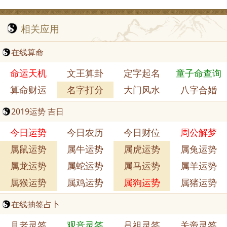
相关应用
在线算命
命运天机
文王算卦
定字起名
童子命查询
算命财运
名字打分
大门风水
八字合婚
2019运势 吉日
今日运势
今日农历
今日财位
周公解梦
属鼠运势
属牛运势
属虎运势
属兔运势
属龙运势
属蛇运势
属马运势
属羊运势
属猴运势
属鸡运势
属狗运势
属猪运势
在线抽签占卜
月老灵签
观音灵签
吕祖灵签
关帝灵签