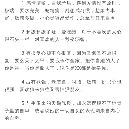
1.感情洁癖，自我矛盾，遇到爱情没有原则，
极端，要求完美，蛇精病，乱想成习惯，想象力丰
富，敏感多疑，小心灵容易受伤，总拿前任来自虐。
2.超级超级多疑，爱吃醋，对于不喜欢的人心
跟石头一样，对喜欢的人一秒变弱智。
3.有报复心却不会报复，因为又懒又不屑报
复，要么天下太平，要么杀你全家。把你当她的人了
你是神，当你是敌人了，说你是XX都是抬举你。
4.占有欲强，老装逼，闷骚，敏感，妒忌心也
很强，喜欢独来独往又害怕没朋友。
5.与生俱来的天鹅气质，却永远摆脱不了她骨
子里的自卑，或者说她的一切自负的表现均来自内心
的自卑。