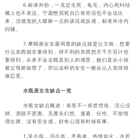
6.标准外协，一见定生死，龟毛，内心死纠结
嘴上也不表达。宁愿憋屈死自己有些话也不会说出
来，没感觉的人暧昧一点的谈话就反感，标准外冷内
闷骚。
7.摩羯座女生最明显的缺点就是公主病，想要
什么东西就非要得到，得不到的东西想尽千方百计也
要得到，从来不会去顾及别人的感受，她们是从小就
被父母娇纵惯了，所以这样的女生一般会让人觉得很
难忍受。
水瓶座女生缺点一览
水瓶女缺点概述：表里不一疾世愤俗、没心没
肺、洒脱不贤惠、无厘头幻想、逃避、任性、不按情
理出牌、没有安全感，好奇心强有时候坏事。
1.笑点低，泪点低，矛盾体。热情如火，冷若