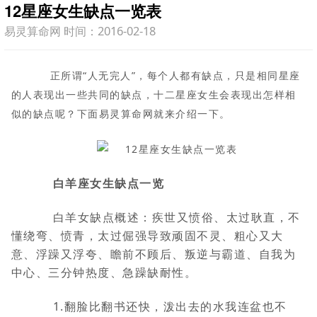
12星座女生缺点一览表
易灵算命网 时间：2016-02-18
正所谓“人无完人”，每个人都有缺点，只是相同星座
的人表现出一些共同的缺点，十二星座女生会表现出怎样相
似的缺点呢？下面易灵算命网就来介绍一下。
白羊座女生缺点一览
白羊女缺点概述：疾世又愤俗、太过耿直，不
懂绕弯、愤青，太过倔强导致顽固不灵、粗心又大
意、浮躁又浮夸、瞻前不顾后、叛逆与霸道、自我为
中心、三分钟热度、急躁缺耐性。
1.翻脸比翻书还快，泼出去的水我连盆也不