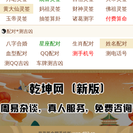
黄大仙灵签
妈祖灵签
财神灵签
佛祖灵签
玉帝灵签
抽签算卦
诸葛测字
付费算命
配对*测吉凶
八字合婚
星座配对
生肖配对
姓名配对
血型配对
QQ配对
测手机号
测电话号
测QQ吉凶
车牌测吉凶