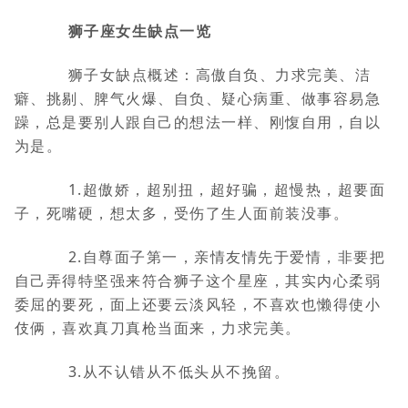
狮子座女生缺点一览
狮子女缺点概述：高傲自负、力求完美、洁
癖、挑剔、脾气火爆、自负、疑心病重、做事容易急
躁，总是要别人跟自己的想法一样、刚愎自用，自以
为是。
1.超傲娇，超别扭，超好骗，超慢热，超要面
子，死嘴硬，想太多，受伤了生人面前装没事。
2.自尊面子第一，亲情友情先于爱情，非要把
自己弄得特坚强来符合狮子这个星座，其实内心柔弱
委屈的要死，面上还要云淡风轻，不喜欢也懒得使小
伎俩，喜欢真刀真枪当面来，力求完美。
3.从不认错从不低头从不挽留。