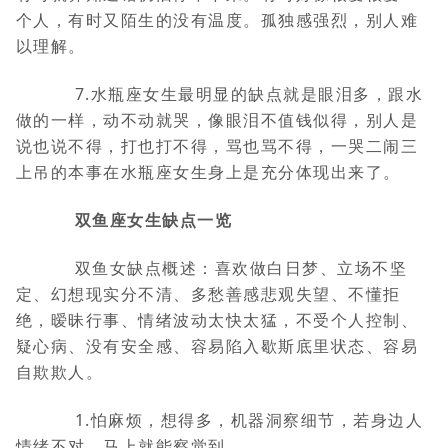
个人，有时又陌生的没有温度。孤独感强烈，别人难
以理解。
7.水瓶座女生最明显的缺点就是眼泪多，跟水
做的一样，动不动就哭，像眼泪不值钱似得，别人是
说也说不得，打也打不得，骂也骂不得，一哭二闹三
上吊的本事在水瓶座女生身上是充分体现出来了。
双鱼座女生缺点一览
双鱼女缺点概述：喜欢做白日梦、立场不坚
定、幻想现实分不清、多愁善感悲观失望、不懂拒
绝，暧昧行事、情绪波动太快太猛，不受个人控制、
疑心病、没有安全感、容易陷入歇斯底里状态、容易
自欺欺人。
1.怕麻烦，想得多，机器洞察细节，若身边人
情绪不对，马上就能察觉到。