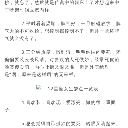
秒，就忘了，然后就是传说中的躺床上了才想起来中
午吵架时候应该内样。
2.平时看着温顺，脾气好，一旦触碰底线，脾
气大的不可收拾，想控制都控制不了，但睡一觉坏脾
气就全没有了。
3.三分钟热度，懒到渣，明明纠结的要死，还
偏偏要装云淡风清。对喜欢的人死傲娇，经常死皮赖
脸装傻卖萌。内心吐槽又狠又准，但是外表绝对
是“啊，原来是这样啊”的无辜样。
4.喜欢装，喜欢现，爱漂亮，懒的很，重面
子。
5.总会觉得自己孤独的要死，转眼又嗨起来。