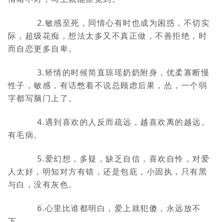
2.敏感至死，同情心有时也成为困惑，不切实
际，超级花痴，想法太多又不真正做，不善拒绝，时
而自恋更多自卑。
3.矫情的时候简直琼瑶奶奶附身，优柔寡断慢
性子，敏感，有话憋着不说总顾虑后果，怂，一个弱
字都写脑门上了。
4.遇到喜欢的人反而疏远，越喜欢离的越远。
有毛病。
5.爱幻想，多疑，缺乏自信，喜欢自怜，对爱
人太好，明知对方有错，还是包庇，小固执，只有黑
与白，没有灰色。
6.心里比谁都明白，爱上就犯傻，永远放不
下。