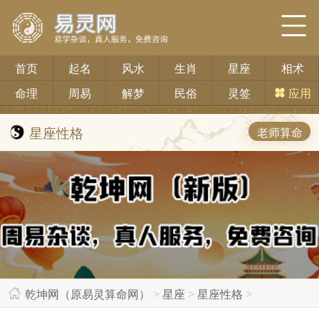
首页
起名
风水
生肖
星座
相术
命理
周易
解梦
民俗
灵签
应用
星座性格
老师算命
乾坤网（原易灵算命网）
>
星座
>
星座性格
>