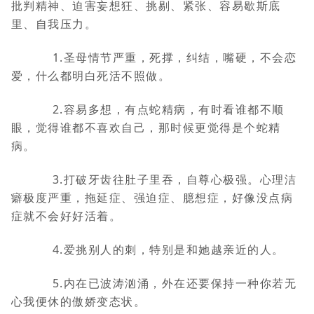
批判精神、迫害妄想狂、挑剔、紧张、容易歇斯底
里、自我压力。
1.圣母情节严重，死撑，纠结，嘴硬，不会恋
爱，什么都明白死活不照做。
2.容易多想，有点蛇精病，有时看谁都不顺
眼，觉得谁都不喜欢自己，那时候更觉得是个蛇精
病。
3.打破牙齿往肚子里吞，自尊心极强。心理洁
癖极度严重，拖延症、强迫症、臆想症，好像没点病
症就不会好好活着。
4.爱挑别人的刺，特别是和她越亲近的人。
5.内在已波涛汹涌，外在还要保持一种你若无
心我便休的傲娇变态状。