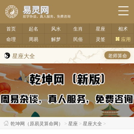
首页
起名
风水
生肖
星座
相术
命理
周易
解梦
民俗
灵签
应用
星座大全
老师算命
乾坤网（原易灵算命网）
>
星座
>
星座大全
>