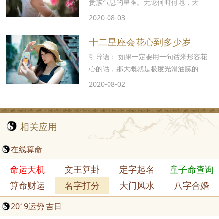
贵族气息的星座。无论何时何地，天
2020-08-03
十二星座会花心到多少岁
引导语： 如果一定要用一句话来形容花
心的话，那大概就是极度光滑油腻的
2020-08-02
相关应用
在线算命
命运天机
文王算卦
定字起名
童子命查询
算命财运
名字打分
大门风水
八字合婚
2019运势 吉日