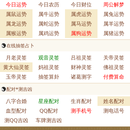
今日运势
今日农历
今日财位
周公解梦
属鼠运势
属牛运势
属虎运势
属兔运势
属龙运势
属蛇运势
属马运势
属羊运势
属猴运势
属鸡运势
属狗运势
属猪运势
在线抽签占卜
月老灵签
观音灵签
吕祖灵签
关帝灵签
黄大仙灵签
妈祖灵签
财神灵签
佛祖灵签
玉帝灵签
抽签算卦
诸葛测字
付费算命
配对*测吉凶
八字合婚
星座配对
生肖配对
姓名配对
血型配对
QQ配对
测手机号
测电话号
测QQ吉凶
车牌测吉凶