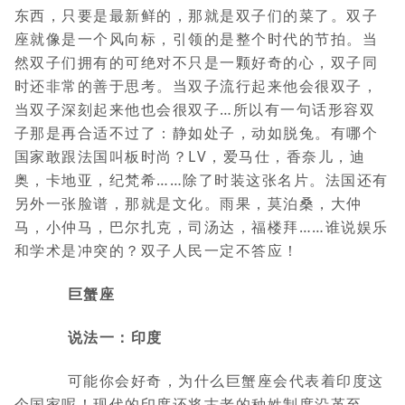
东西，只要是最新鲜的，那就是双子们的菜了。双子
座就像是一个风向标，引领的是整个时代的节拍。当
然双子们拥有的可绝对不只是一颗好奇的心，双子同
时还非常的善于思考。当双子流行起来他会很双子，
当双子深刻起来他也会很双子…所以有一句话形容双
子那是再合适不过了：静如处子，动如脱兔。有哪个
国家敢跟法国叫板时尚？LV，爱马仕，香奈儿，迪
奥，卡地亚，纪梵希……除了时装这张名片。法国还有
另外一张脸谱，那就是文化。雨果，莫泊桑，大仲
马，小仲马，巴尔扎克，司汤达，福楼拜……谁说娱乐
和学术是冲突的？双子人民一定不答应！
巨蟹座
说法一：印度
可能你会好奇，为什么巨蟹座会代表着印度这
个国家呢！现代的印度还将古老的种姓制度沿革至