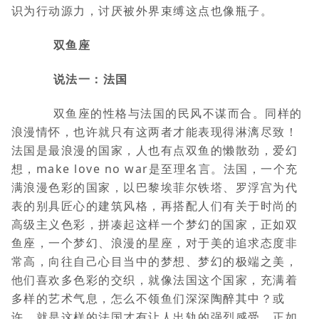
识为行动源力，讨厌被外界束缚这点也像瓶子。
双鱼座
说法一：法国
双鱼座的性格与法国的民风不谋而合。同样的
浪漫情怀，也许就只有这两者才能表现得淋漓尽致！
法国是最浪漫的国家，人也有点双鱼的懒散劲，爱幻
想，make love no war是至理名言。法国，一个充
满浪漫色彩的国家，以巴黎埃菲尔铁塔、罗浮宫为代
表的别具匠心的建筑风格，再搭配人们有关于时尚的
高级主义色彩，拼凑起这样一个梦幻的国家，正如双
鱼座，一个梦幻、浪漫的星座，对于美的追求态度非
常高，向往自己心目当中的梦想、梦幻的极端之美，
他们喜欢多色彩的交织，就像法国这个国家，充满着
多样的艺术气息，怎么不领鱼们深深陶醉其中？或
许，就是这样的法国才有让人出轨的强烈感受，正如