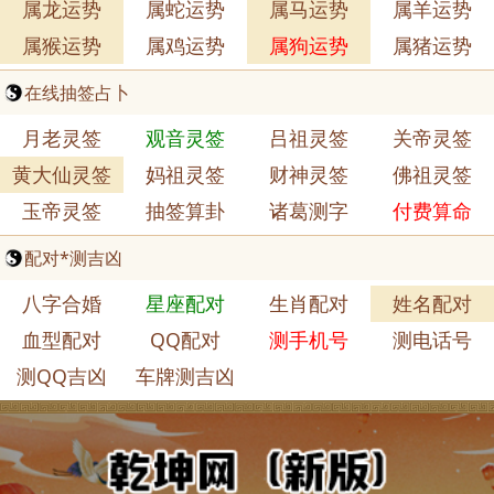
属龙运势
属蛇运势
属马运势
属羊运势
属猴运势
属鸡运势
属狗运势
属猪运势
在线抽签占卜
月老灵签
观音灵签
吕祖灵签
关帝灵签
黄大仙灵签
妈祖灵签
财神灵签
佛祖灵签
玉帝灵签
抽签算卦
诸葛测字
付费算命
配对*测吉凶
八字合婚
星座配对
生肖配对
姓名配对
血型配对
QQ配对
测手机号
测电话号
测QQ吉凶
车牌测吉凶