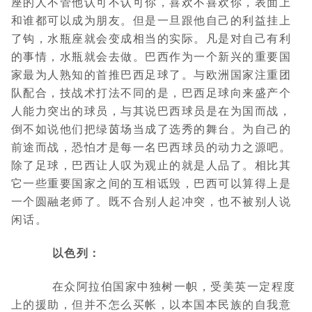
座的人不管他认可不认可你，喜欢不喜欢你，表面上
和谁都可以成为朋友。但是一旦跟他自己的利益挂上
了钩，水瓶座就会变成相当的实际。凡是对自己有利
的事情，水瓶就会去做。巴西作为一个新兴的重要国
家最为人熟知的首推巴西足球了。与欧洲国家注重团
队配合，技战术打法不同的是，巴西足球向来盛产个
人能力突出的球员，与其说巴西球员是在为国而战，
倒不如说他们把绿茵场当成了选秀的舞台。为自己的
前途而战，恐怕才是每一名巴西球员的动力之源吧。
除了足球，巴西让人叹为观止的就是人品了。相比其
它一些重要国家之间的互相诋毁，巴西可以算得上是
一个圆融老师了。既不合别人起冲突，也不被别人说
闲话。
以色列：
在众阿拉伯国家中独树一帜，受美英一定程度
上的援助，但并不怎么买帐，以本国本民族的自我意