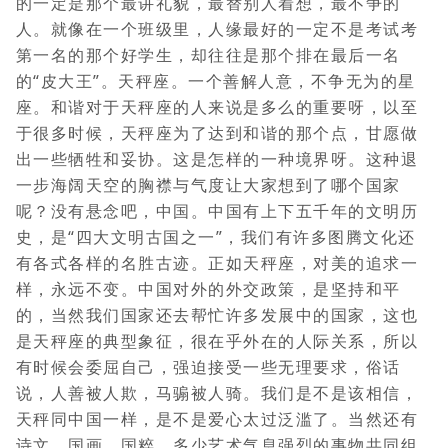
的一定是那个最讲礼貌，最替别人着想，最不争的
人。就像在一个班级里，人缘最好的一定不是考试考
第一名的那个好学生，却往往是那个排在最后一名
的“皮大王”。天秤座。一个善解人意，不争无为的星
座。和谐对于天秤座的人来说是多么的重要呀，以至
于很多时候，天秤座为了达到和谐的那个点，甘愿做
出一些牺牲和妥协。这是怎样的一种境界呀。这种退
一步海阔天空的胸襟与气度让大家想到了哪个国家
呢？没有悬念吧，中国。中国有上下五千年的文明历
史，是“四大文明古国之一”，我们有许多图腾文化还
有各式各样的名胜古迹。正如天秤座，对美的追求一
样，永远不变。中国对外的外交政策，是坚持和平
的，当然我们国家还去帮忙许多发展中的国家，这也
是天秤座的典型象征，很在乎外在的人际关系，所以
有时候会委屈自己，强迫接受一些无理要求，俗话
说，人善被人欺，马骟被人骑。我们是不是该相信，
天秤同中国一样，是不是爱心太过泛滥了。当然还有
诗文、国画、国粹，多少艺术气息强烈的事物共同组