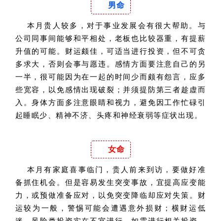
男命
本月贵人较多，对于事业发展会有很大帮助。与
公司同事间能够和平相处，老板也比较器重，有提薪
升值的可能。财运颇佳，可适当进行投资，但不可贪
多求大，否则会事与愿违。感情方面要注意自己的另
一半，很可能因为在一起的时间少而颇有怨言，应多
些宽容，以免感情出现破裂；并须提防第三者趁虚而
入。身体方面多注意眼睛和视力，避免因工作忙碌引
起睡眠少、精神不济、头疼和神经衰弱等症状出现。
女命
本月有家庭喜事临门，贵人前来到访，要做好准
备抓住机会。但是容易发生突变事故，宜提高应变能
力，或预做准备应对，以免突变降临却应对失策。财
运较为一般，警惕可能会遭遇意外损财；横财运低
迷，风险类投资实在不宜进行，如需进行相关投资，