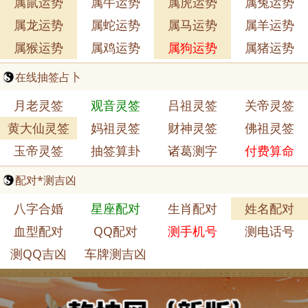
属鼠运势
属牛运势
属虎运势
属兔运势
属龙运势
属蛇运势
属马运势
属羊运势
属猴运势
属鸡运势
属狗运势
属猪运势
在线抽签占卜
月老灵签
观音灵签
吕祖灵签
关帝灵签
黄大仙灵签
妈祖灵签
财神灵签
佛祖灵签
玉帝灵签
抽签算卦
诸葛测字
付费算命
配对*测吉凶
八字合婚
星座配对
生肖配对
姓名配对
血型配对
QQ配对
测手机号
测电话号
测QQ吉凶
车牌测吉凶