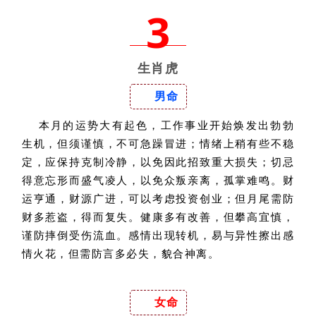
3
生肖虎
男命
本月的运势大有起色，工作事业开始焕发出勃勃
生机，但须谨慎，不可急躁冒进；情绪上稍有些不稳
定，应保持克制冷静，以免因此招致重大损失；切忌
得意忘形而盛气凌人，以免众叛亲离，孤掌难鸣。财
运亨通，财源广进，可以考虑投资创业；但月尾需防
财多惹盗，得而复失。健康多有改善，但攀高宜慎，
谨防摔倒受伤流血。感情出现转机，易与异性擦出感
情火花，但需防言多必失，貌合神离。
女命