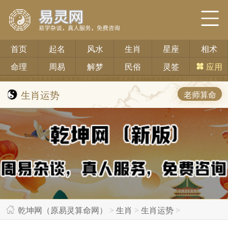
首页
起名
风水
生肖
星座
相术
命理
周易
解梦
民俗
灵签
应用
生肖运势
老师算命
乾坤网（原易灵算命网）
>
生肖
>
生肖运势
>