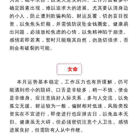
确定因素出现，难以追求大的进展。尤其要认清身边
的小人，防止遭到欺骗构陷。财运反覆，切勿盲目投
资，以免焦头烂额，并需慎防误坠金钱圈套。健康易
出问题，必须放松焦虑的心情，以免精神陷于崩溃。
感情若即若离，暂时只能顺其自然，勿急切强求，否
则会有破裂的可能。
女命
本月运势基本稳定，工作压力也有所缓解，仍可
能遇到些小的阻碍。口舌是非较多，稍一不慎，便会
是非缠身。应注意搞好人际关系，多与人交流，以免
孤立无援。财运较为一般，偏财相对低迷，风险类投
资实在不宜进行，即使进行也应择吉日，以免血本无
归。健康虽无大碍，但必须密切注意个人卫生。感情
进展良好，但需防有人从中作梗。