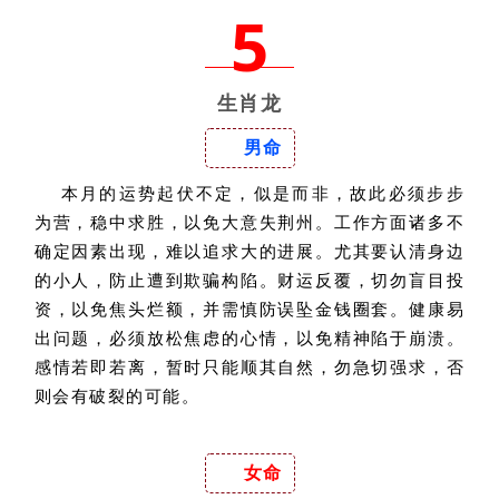
5
生肖龙
男命
本月的运势起伏不定，似是而非，故此必须步步
为营，稳中求胜，以免大意失荆州。工作方面诸多不
确定因素出现，难以追求大的进展。尤其要认清身边
的小人，防止遭到欺骗构陷。财运反覆，切勿盲目投
资，以免焦头烂额，并需慎防误坠金钱圈套。健康易
出问题，必须放松焦虑的心情，以免精神陷于崩溃。
感情若即若离，暂时只能顺其自然，勿急切强求，否
则会有破裂的可能。
女命