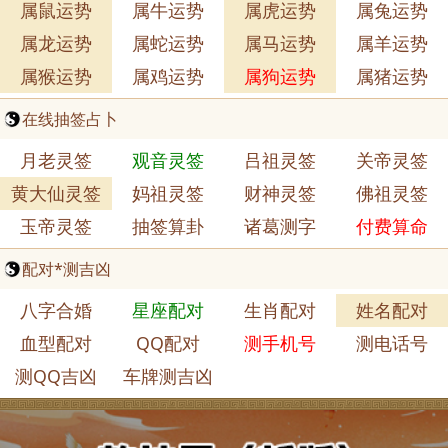
属鼠运势
属牛运势
属虎运势
属兔运势
属龙运势
属蛇运势
属马运势
属羊运势
属猴运势
属鸡运势
属狗运势
属猪运势
在线抽签占卜
月老灵签
观音灵签
吕祖灵签
关帝灵签
黄大仙灵签
妈祖灵签
财神灵签
佛祖灵签
玉帝灵签
抽签算卦
诸葛测字
付费算命
配对*测吉凶
八字合婚
星座配对
生肖配对
姓名配对
血型配对
QQ配对
测手机号
测电话号
测QQ吉凶
车牌测吉凶