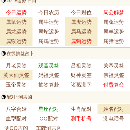
2019运势 吉日
今日运势
今日农历
今日财位
周公解梦
属鼠运势
属牛运势
属虎运势
属兔运势
属龙运势
属蛇运势
属马运势
属羊运势
属猴运势
属鸡运势
属狗运势
属猪运势
在线抽签占卜
月老灵签
观音灵签
吕祖灵签
关帝灵签
黄大仙灵签
妈祖灵签
财神灵签
佛祖灵签
玉帝灵签
抽签算卦
诸葛测字
付费算命
配对*测吉凶
八字合婚
星座配对
生肖配对
姓名配对
血型配对
QQ配对
测手机号
测电话号
测QQ吉凶
车牌测吉凶