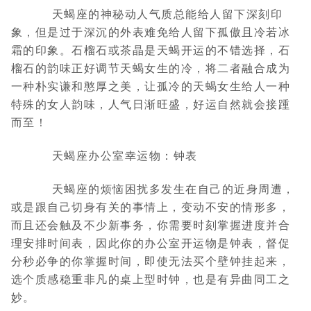
天蝎座的神秘动人气质总能给人留下深刻印
象，但是过于深沉的外表难免给人留下孤傲且冷若冰
霜的印象。石榴石或茶晶是天蝎开运的不错选择，石
榴石的韵味正好调节天蝎女生的冷，将二者融合成为
一种朴实谦和憨厚之美，让孤冷的天蝎女生给人一种
特殊的女人韵味，人气日渐旺盛，好运自然就会接踵
而至！
天蝎座办公室幸运物：钟表
天蝎座的烦恼困扰多发生在自己的近身周遭，
或是跟自己切身有关的事情上，变动不安的情形多，
而且还会触及不少新事务，你需要时刻掌握进度并合
理安排时间表，因此你的办公室开运物是钟表，督促
分秒必争的你掌握时间，即使无法买个壁钟挂起来，
选个质感稳重非凡的桌上型时钟，也是有异曲同工之
妙。