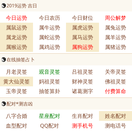
2019运势 吉日
今日运势
今日农历
今日财位
周公解梦
属鼠运势
属牛运势
属虎运势
属兔运势
属龙运势
属蛇运势
属马运势
属羊运势
属猴运势
属鸡运势
属狗运势
属猪运势
在线抽签占卜
月老灵签
观音灵签
吕祖灵签
关帝灵签
黄大仙灵签
妈祖灵签
财神灵签
佛祖灵签
玉帝灵签
抽签算卦
诸葛测字
付费算命
配对*测吉凶
八字合婚
星座配对
生肖配对
姓名配对
血型配对
QQ配对
测手机号
测电话号