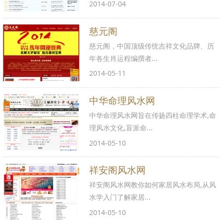
2014-07-04
慈元阁
慈元阁，中国顶级传统吉祥文化品牌、历
年各生肖运程编撰者...
2014-05-11
中华命理风水网
中华命理风水网旨在传扬四柱命理学术,命
理风水文化,盲派命...
2014-05-10
祥安阁风水网
祥安阁风水网教你如何家居风水布局,从风
水学入门了解家居...
2014-05-10