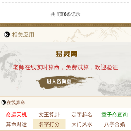
共
1
页
6
条记录
相关应用
老师在线实时算命，免费试算，欢迎验证
在线算命
命运天机
文王算卦
定字起名
童子命查询
算命财运
名字打分
大门风水
八字合婚