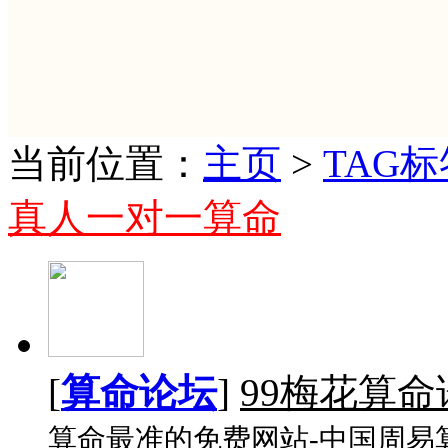
当前位置：
主页
>
TAG标
真人一对一算命
[
算命论坛
]
99梅花算命
算命最准的免费网站-中国周易算