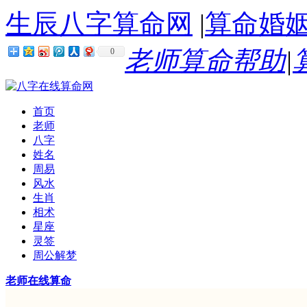
生辰八字算命网
|
算命婚
老师算命帮助
|
0
首页
老师
八字
姓名
周易
风水
生肖
相术
星座
灵签
周公解梦
老师在线算命