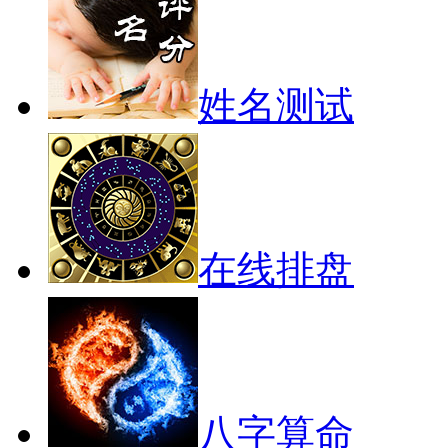
姓名测试
在线排盘
八字算命