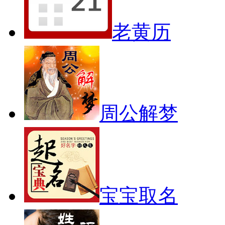
老黄历
周公解梦
宝宝取名