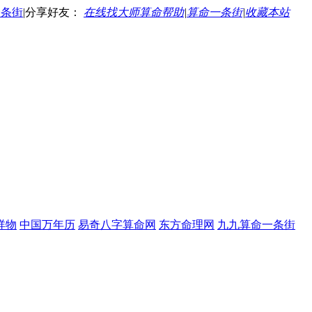
一条街
|
分享好友：
在线找大师算命帮助
|
算命一条街
|
收藏本站
祥物
中国万年历
易奇八字算命网
东方命理网
九九算命一条街