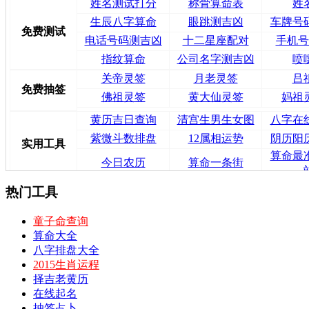
姓名测试打分
称骨算命表
姓
生辰八字算命
眼跳测吉凶
车牌号
免费测试
电话号码测吉凶
十二星座配对
手机号
指纹算命
公司名字测吉凶
喷
关帝灵签
月老灵签
吕
免费抽签
佛祖灵签
黄大仙灵签
妈祖
黄历吉日查询
清宫生男生女图
八字在
紫微斗数排盘
12属相运势
阴历阳
实用工具
算命最
今日农历
算命一条街
热门工具
童子命查询
算命大全
八字排盘大全
2015生肖运程
择吉老黄历
在线起名
抽签占卜