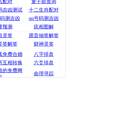
名配对
童子命查询
码吉凶测试
十二生肖配对
码测吉凶
qq号码测吉凶
嚏预测
痣相图解
祖灵签
观音抽签解签
灵签解签
财神灵签
线免费合婚
八字排盘
历互相转换
六爻排盘
准的免费网
命理寻踪
站