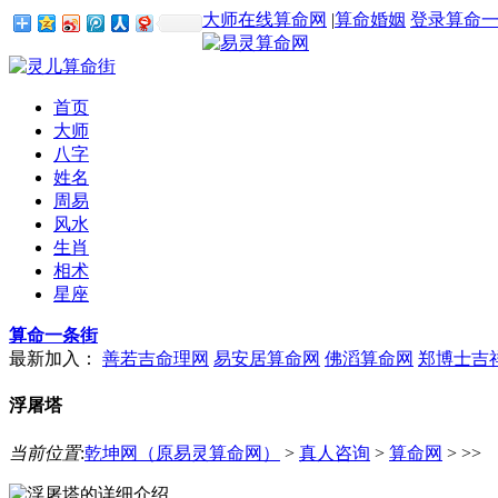
大师在线算命网
|
算命婚姻
登录算命
首页
大师
八字
姓名
周易
风水
生肖
相术
星座
算命一条街
最新加入：
善若吉命理网
易安居算命网
佛滔算命网
郑博士吉
浮屠塔
当前位置
:
乾坤网（原易灵算命网）
>
真人咨询
>
算命网
> >>